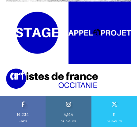
14,234
4,144
11
Fans
Suiveurs
Suiveurs