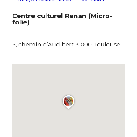
Nom
J'accepte les
termes et conditions
Centre culturel Renan (Micro-
folie)
Prénom
* Champ obligatoire
Statut / Organisation
5, chemin d’Audibert 31000 Toulouse
J'accepte les
termes et conditions
* Champ obligatoire