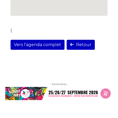
[
Vers l'agenda complet
Retour
- Partenaires -