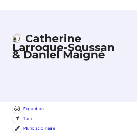
Catherine
Larroque-Soussan
& Daniel Maigné
Exposition
Tarn
Pluridisciplinaire