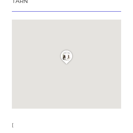
TARN
[