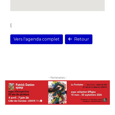
[
Vers l'agenda complet
Retour
- Partenaires -