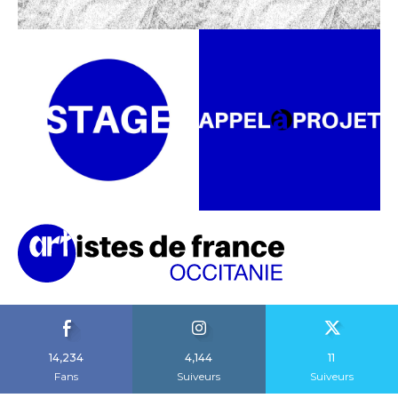
14,234
4,144
11
Fans
Suiveurs
Suiveurs