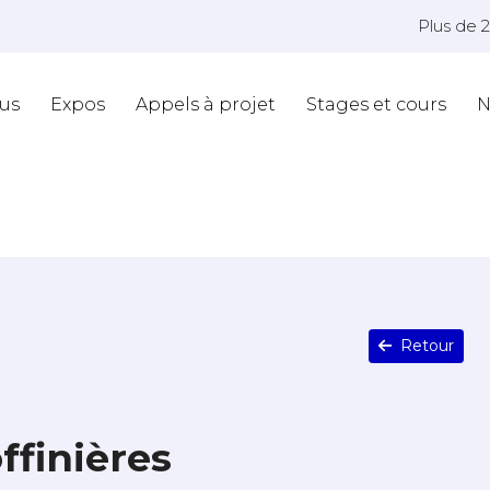
Plus de 
us
Expos
Appels à projet
Stages et cours
N
Retour
ffinières