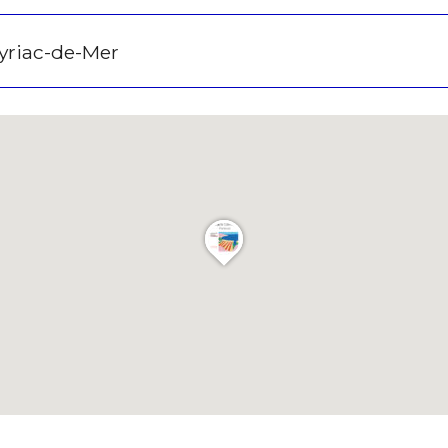
nisation
eyriac-de-Mer
es
termes et conditions
nisation
atoire
es
termes et conditions
atoire