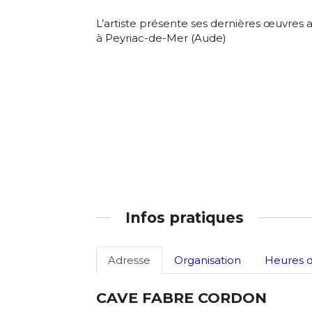
L’artiste présente ses dernières œuvre
à Peyriac-de-Mer (Aude)
Adresse email
Infos pratiques
Nom
Adresse
Organisation
Heures d
Adresse email
Prénom
CAVE FABRE CORDON
Nom