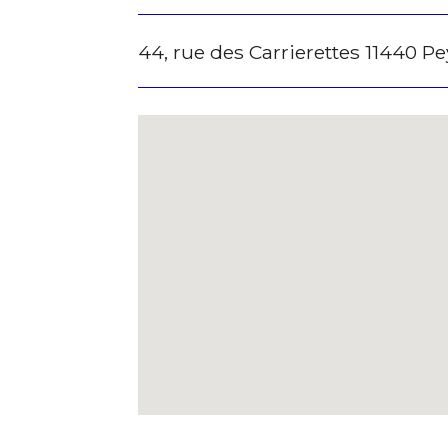
Statut / Orga
44, rue des Carrierettes 11440 P
Prénom
J'accepte l
Statut / Orga
* Champ oblig
J'accepte l
* Champ oblig