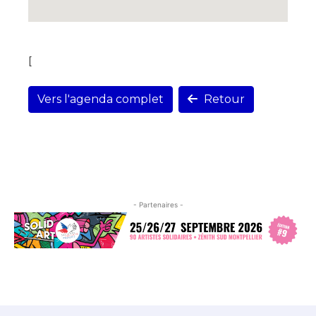
[
Vers l'agenda complet
Retour
- Partenaires -