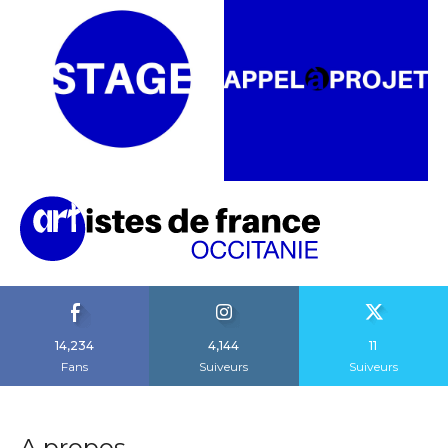
14,234
4,144
11
Fans
Suiveurs
Suiveurs
A propos