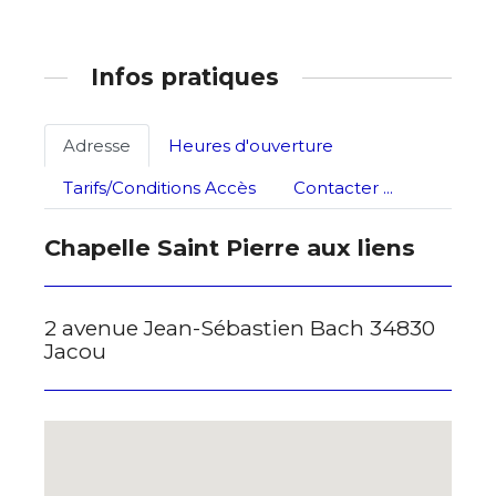
Prénom
Adresse email*
Statut / Organisation
Infos pratiques
Nom
J'accepte les
termes et conditions
Adresse
Heures d'ouverture
Prénom
Tarifs/Conditions Accès
Contacter ...
* Champ obligatoire
Chapelle Saint Pierre aux liens
Statut / Organisation
J'accepte les
termes et conditions
2 avenue Jean-Sébastien Bach 34830
Jacou
* Champ obligatoire