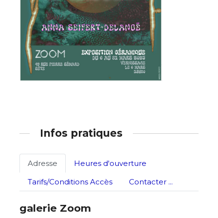
Nom
Prénom
Adresse email*
Statut / Organisation
Nom
J'accepte les
termes et conditions
Prénom
Infos pratiques
* Champ obligatoire
Statut / Organisation
Adresse
Heures d'ouverture
Tarifs/Conditions Accès
Contacter ...
J'accepte les
termes et conditions
galerie Zoom