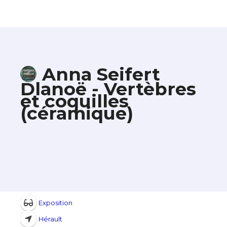
Anna Seifert
Dlanoë - Vertèbres
et coquilles
(céramique)
Exposition
Hérault