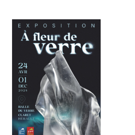
Prénom
Adresse email*
Statut / Organisation
Nom
J'accepte les
termes et conditions
Prénom
* Champ obligatoire
Statut / Organisation
J'accepte les
termes et conditions
* Champ obligatoire