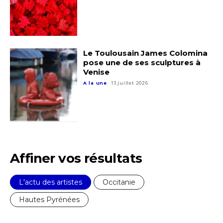
Le Toulousain James Colomina
pose une de ses sculptures à
Adresse email*
Venise
A la une
13 juillet 2026
Nom
Prénom
Adresse email*
Affiner vos résultats
Statut / Organisation
Nom
L'actu des artistes
Occitanie
J'accepte les
termes et conditions
Hautes Pyrénées
Prénom