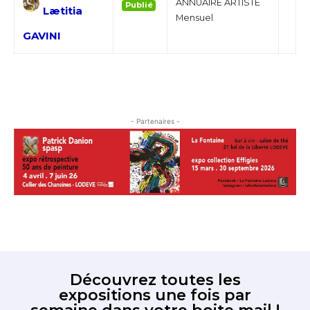
ANNUAIRE ARTISTE
Publié
Lætitia
Mensuel
GAVINI
- Partenaires -
Adresse email*
Nom
Prénom
Adresse email*
Statut / Organisation
Découvrez toutes les
Nom
expositions une fois par
J'accepte les
termes et conditions