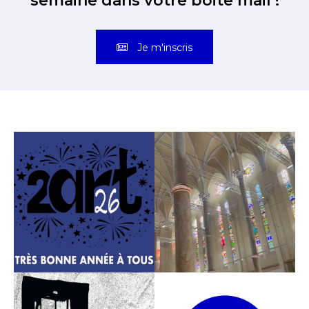
semaine dans votre boite mail !
Prénom
Je m'inscris
* Champ obligatoire
Statut / Organisation
J'accepte les
termes et conditions
* Champ obligatoire