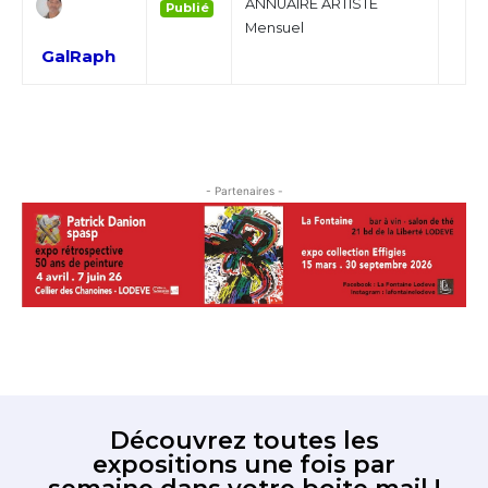
ANNUAIRE ARTISTE
Publié
Mensuel
GalRaph
- Partenaires -
Adresse email*
Nom
Prénom
Adresse email*
Statut / Organisation
Découvrez toutes les
Nom
expositions une fois par
J'accepte les
termes et conditions