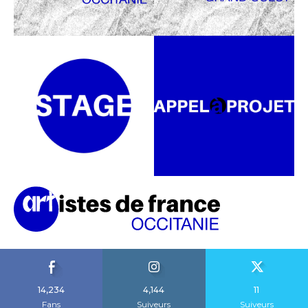
14,234
4,144
11
Fans
Suiveurs
Suiveurs