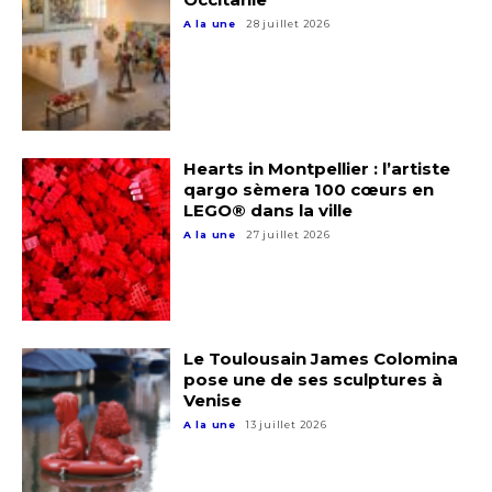
A la une
28 juillet 2026
Hearts in Montpellier : l’artiste
qargo sèmera 100 cœurs en
LEGO® dans la ville
A la une
27 juillet 2026
Adresse email*
Nom
Le Toulousain James Colomina
pose une de ses sculptures à
Venise
Prénom
A la une
13 juillet 2026
Adresse email*