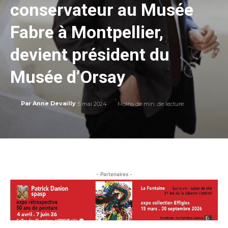
conservateur au Musée
Fabre à Montpellier,
devient président du
Musée d’Orsay
5 mai 2024
Moins de
min. de lecture
Par
Anne Devailly
- Partenaires -