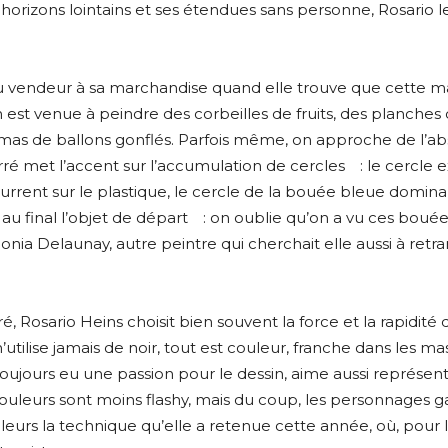
horizons lointains et ses étendues sans personne, Rosario 
nt du vendeur à sa marchandise quand elle trouve que cett
n est venue à peindre des corbeilles de fruits, des planche
amas de ballons gonflés. Parfois même, on approche de l’ab
é met l’accent sur l’accumulation de cercles : le cercle ext
rrent sur le plastique, le cercle de la bouée bleue dominan
au final l’objet de départ : on oublie qu’on a vu ces bouées
nia Delaunay, autre peintre qui cherchait elle aussi à retra
 Rosario Heins choisit bien souvent la force et la rapidité d
’utilise jamais de noir, tout est couleur, franche dans les 
a toujours eu une passion pour le dessin, aime aussi représ
ouleurs sont moins flashy, mais du coup, les personnages
lleurs la technique qu’elle a retenue cette année, où, pour l