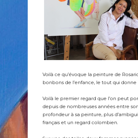
Adresse email
Nom
Adresse email
Voilà ce qu’évoque la peinture de Rosari
Prénom
bonbons de l’enfance, le tout qui donne e
Nom
Statut / Orga
Voilà le premier regard que l’on peut port
depuis de nombreuses années entre son 
Prénom
profondeur à sa peinture, plus d’ambigui
J'accepte l
français et un regard colombien.
Statut / Orga