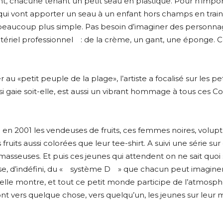
, chacune tenant un petit seau en plastique. Pour n’import
atoire
qui vont apporter un seau à un enfant hors champs en train 
es
termes et conditions
 beaucoup plus simple. Pas besoin d’imaginer des person
atériel professionnel : de la crème, un gant, une éponge.
atoire
u «petit peuple de la plage», l’artiste a focalisé sur les pe
i gaie soit-elle, est aussi un vibrant hommage à tous ces Co
ée en 2001 les vendeuses de fruits, ces femmes noires, volu
uits aussi colorées que leur tee-shirt. A suivi une série sur
 masseuses. Et puis ces jeunes qui attendent on ne sait quoi
e, d’indéfini, du « système D » que chacun peut imaginer, 
elle montre, et tout ce petit monde participe de l’atmosphè
t vers quelque chose, vers quelqu’un, les jeunes sur leur mob