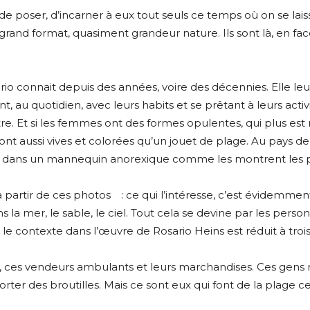
poser, d’incarner à eux tout seuls ce temps où on se laisse 
nd format, quasiment grandeur nature. Ils sont là, en face
osario connait depuis des années, voire des décennies. Elle
, au quotidien, avec leurs habits et se prêtant à leurs activ
tre. Et si les femmes ont des formes opulentes, qui plus es
ont aussi vives et colorées qu’un jouet de plage. Au pays 
e dans un mannequin anorexique comme les montrent les pu
 à partir de ces photos
: ce qui l’intéresse, c’est évidemme
a mer, le sable, le ciel. Tout cela se devine par les person
e contexte dans l’œuvre de Rosario Heins est réduit à trois f
s, ces vendeurs ambulants et leurs marchandises. Ces gens 
er des broutilles. Mais ce sont eux qui font de la plage ce 