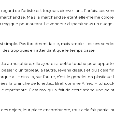
 regard de l’artiste est toujours bienveillant. Parfois, ces v
 leur marchandise. Mais la marchandise étant elle-même col
 tragique pour autant. Le vendeur disparait sous un nuage de
est simple. Pas forcément facile, mais simple. Les uns venden
leil des tropiques en attendant que le temps passe…
 cette atmosphère, elle ajoute sa petite touche pour apporte
passer d’un tableau à l’autre, revenir dessus et puis cela fini
arque « Heins », sur l’autre, c’est le gobelet en plastique
bouées, la branche de lunette… Bref, comme Alfred Hitchcock
’elle représente. C’est moi qui ai fait de cette scène une p
té des objets, leur place encombrante, tout cela fait partie i