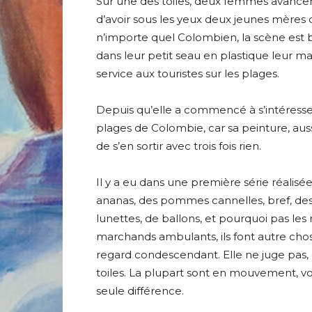
Sur une des toiles, deux femmes avancent
* Champ oblig
d’avoir sous les yeux deux jeunes mères 
J'accepte l
n’importe quel Colombien, la scène est
dans leur petit seau en plastique leur m
service aux touristes sur les plages.
* Champ oblig
Depuis qu’elle a commencé à s’intéresser a
plages de Colombie, car sa peinture, auss
de s’en sortir avec trois fois rien.
Il y a eu dans une première série réalis
ananas, des pommes cannelles, bref, des fr
lunettes, de ballons, et pourquoi pas les
marchands ambulants, ils font autre chos
regard condescendant. Elle ne juge pas, 
toiles. La plupart sont en mouvement, von
seule différence.