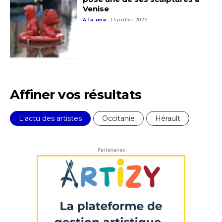
Venise
A la une
13 juillet 2026
Affiner vos résultats
L'actu des artistes
Occitanie
Hérault
- Partenaires -