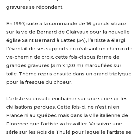
Statut / Organisation
gravures se répondent.
Nom
En 1997, suite à la commande de 16 grands vitraux
J'accepte les
termes et conditions
sur la vie de Bernard de Clairvaux pour la nouvelle
Prénom
église Saint Bernard à Lattes (34), l’artiste a élargi
l’éventail de ses supports en réalisant un chemin de
* Champ obligatoire
Statut / Organisation
vie-chemin de croix, cette fois-ci sous forme de
grandes gravures (3 m x 1,20 m) marouflées sur
toile. Thème repris ensuite dans un grand triptyque
J'accepte les
termes et conditions
pour la fresque du choeur.
* Champ obligatoire
L’artiste va ensuite enchaîner sur une série sur les
civilisations perdues. Cette fois-ci, ne n’est ni en
France ni au Québec mais dans la ville italienne de
Florence que l’artiste va travailler. Va suivre une
série sur les Rois de Thulé pour laquelle l’artiste se