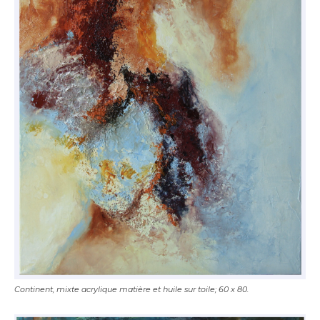
Adresse email*
Nom
Prénom
Adresse email*
Statut / Organisation
Nom
J'accepte les
termes et conditions
Continent, mixte acrylique matière et huile sur toile; 60 x 80.
Prénom