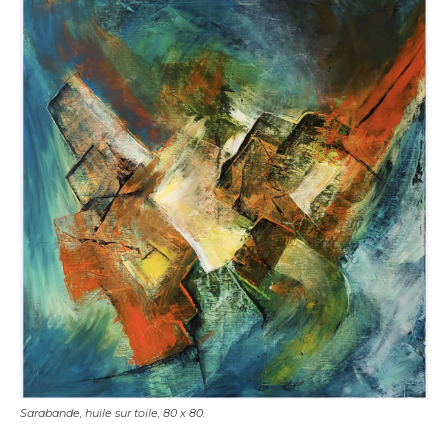
* Champ obligatoire
Statut / Organisation
J'accepte les
termes et conditions
* Champ obligatoire
Sarabande, huile sur toile, 80 x 80.