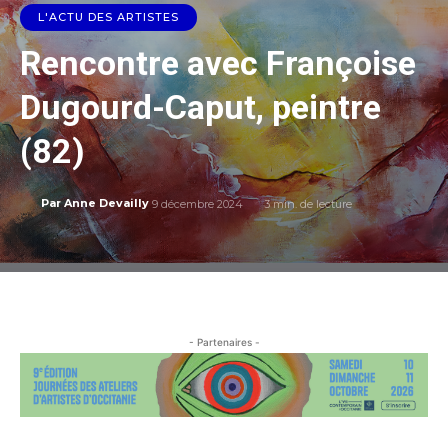
L'ACTU DES ARTISTES
Rencontre avec Françoise
Dugourd-Caput, peintre
(82)
9 décembre 2024
3
min. de lecture
Par
Anne Devailly
- Partenaires -