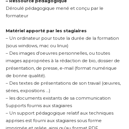
– Ressource pédagogique
Adresse email*
Déroulé pédagogique mené et conçu par le
Statut / Organisation
formateur
Nom
Matériel apporté par les stagiaires
J'accepte les
termes et conditions
– Un ordinateur pour toute la durée de la formation
Prénom
(sous windows, mac ou linux)
– Des images d’oeuvres personnelles, ou toutes
* Champ obligatoire
Statut / Organisation
images appropriées à la rédaction de bio, dossier de
présentation, de presse, e-mail (format numérique
de bonne qualité).
J'accepte les
termes et conditions
– Des textes de présentations de son travail (œuvres,
séries, expositions …)
– les documents existants de sa communication
* Champ obligatoire
Supports fournis aux stagiaires
– Un support pédagogique relatif aux techniques
apprises est fourni aux stagiaires sous forme
imprimée et reliée, ainsi qu’au format PDF.