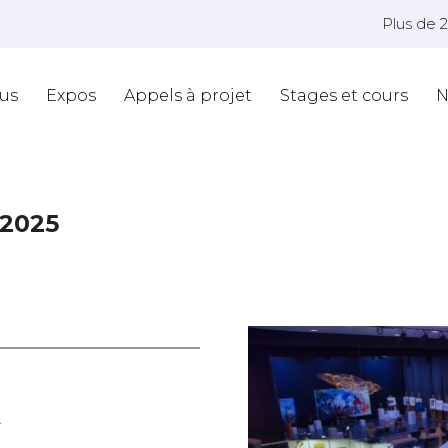
Plus de 
us
Expos
Appels à projet
Stages et cours
N
 2025
T