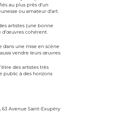
ifiés au plus près d’un
es
termes et conditions
 jeunesse ou amateur d’art.
nisation
es artistes (une bonne
atoire
e d’œuvres cohérent.
es
termes et conditions
e dans une mise en scène
aussi vendre leurs œuvres.
atoire
élire des artistes très
le public à des horizons
, 63 Avenue Saint-Exupéry