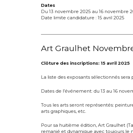
Dates
Du 13 novembre 2025 au 16 novembre 
Date limite candidature : 15 avril 2025
Art Graulhet Novembr
Adresse email
Clôture des inscriptions: 15 avril 2025
La liste des exposants sélectionnés sera 
Nom
Dates de l’événement: du 13 au 16 nov
Adresse email
Prénom
Tous les arts seront représentés: peintur
arts graphiques, etc.
Nom
Statut / Orga
Pour sa huitième édition, Art Graulhet (
remanié et dynamique avec toujours le 