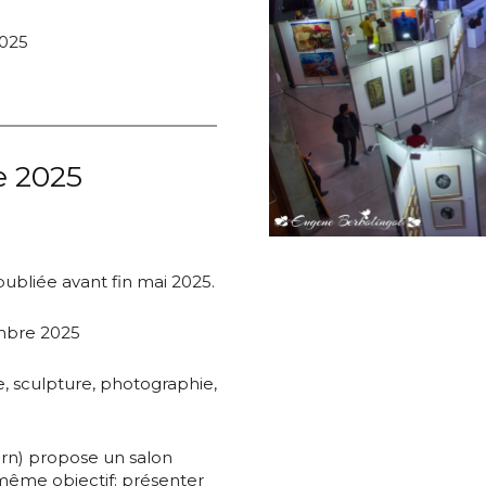
2025
e 2025
*
publiée avant fin mai 2025.
embre 2025
*
e, sculpture, photographie,
nisation
Tarn) propose un salon
même objectif: présenter