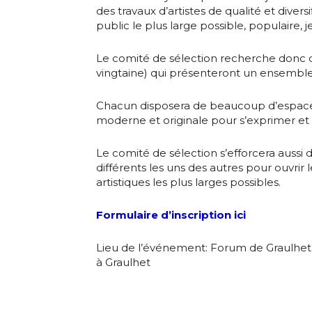
Prénom
des travaux d’artistes de qualité et divers
J'accepte l
public le plus large possible, populaire,
Statut / Orga
Le comité de sélection recherche donc d
* Champ oblig
vingtaine) qui présenteront un ensembl
J'accepte l
Chacun disposera de beaucoup d’espac
moderne et originale pour s’exprimer et 
* Champ oblig
Le comité de sélection s’efforcera aussi d’
différents les uns des autres pour ouvrir 
artistiques les plus larges possibles.
Formulaire d’inscription ici
Lieu de l’événement: Forum de Graulhet
à Graulhet