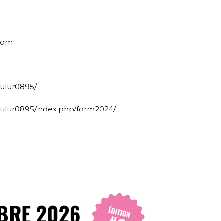
.com
aulur0895/
aulur0895/index.php/form2024/