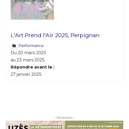
Statut / Organisation
Nom
J'accepte les
termes et conditions
Prénom
L'Art Prend l'Air 2025, Perpignan
Performance
* Champ obligatoire
Statut / Organisation
Du 20 mars 2025
au 23 mars 2025
Répondre avant le :
J'accepte les
termes et conditions
27 janvier 2025
* Champ obligatoire
- Partenaires -