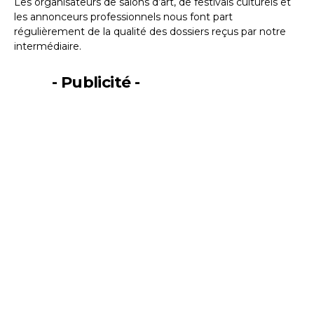
Les organisateurs de salons d’art, de festivals culturels et
les annonceurs professionnels nous font part
régulièrement de la qualité des dossiers reçus par notre
Prénom
intermédiaire.
Adresse email*
- Publicité -
Statut / Organisation
Nom
J'accepte les
termes et conditions
Prénom
* Champ obligatoire
Statut / Organisation
J'accepte les
termes et conditions
* Champ obligatoire