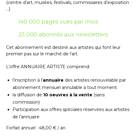
(centre d’art, musées, festivals, commissaires d’exposition
…).
Prénom
140 000 pages vues par mois
Adresse email*
25 000 abonnés aux newsletters
Statut / Organisation
Nom
Cet abonnement est destiné aux artistes qui font leur
premier pas sur le marché de l’art.
J'accepte les
termes et conditions
Prénom
L’offre ANNUAIRE ARTISTE comprend:
* Champ obligatoire
l’inscription à l’
annuaire
des artistes renouvelable par
Statut / Organisation
abonnement mensuel annulable à tout moment.
la diffusion de
10 oeuvres à la vente
(sans
commission)
J'accepte les
termes et conditions
Participation aux offres spéciales réservées aux artistes
de l’annuaire
* Champ obligatoire
Forfait annuel : 48,00 € / an