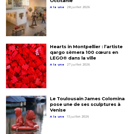
Occitanie
A la une
28 juillet 2026
Adresse email*
Nom
Hearts in Montpellier : l’artiste
Prénom
qargo sèmera 100 cœurs en
LEGO® dans la ville
Adresse email*
A la une
27 juillet 2026
Statut / Organisation
Nom
J'accepte les
termes et conditions
Prénom
Le Toulousain James Colomina
pose une de ses sculptures à
Venise
* Champ obligatoire
Statut / Organisation
A la une
13 juillet 2026