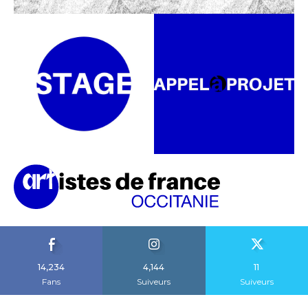
14,234
4,144
11
Fans
Suiveurs
Suiveurs