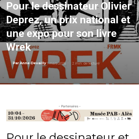
Pour le dessinateur Olivier
Deprez, un prix national et
une expo pour son livre
Wrek
1 mars 2026
2
min. de lecture
Par
Anne Devailly
- Partenaires -
Pour le dessinateur et