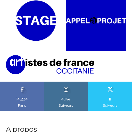
14,234
4,144
11
Fans
Suiveurs
Suiveurs
A propos