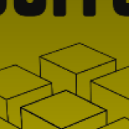
*
nisation
es
termes et conditions
nisation
atoire
es
termes et conditions
atoire