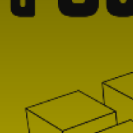
Nom
Adresse email
Prénom
Nom
Statut / Orga
Prénom
J'accepte l
Statut / Orga
* Champ oblig
J'accepte l
* Champ oblig