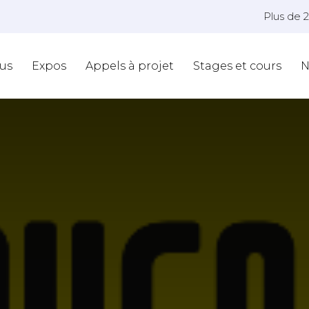
Plus de 
us
Expos
Appels à projet
Stages et cours
N