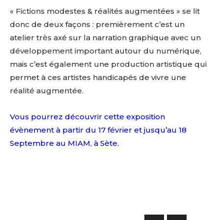
Statut / Organisation
« Fictions modestes & réalités augmentées » se lit
donc de deux façons : premièrement c’est un
J'accepte les
termes et conditions
atelier très axé sur la narration graphique avec un
développement important autour du numérique,
mais c’est également une production artistique qui
* Champ obligatoire
permet à ces artistes handicapés de vivre une
réalité augmentée.
Vous pourrez découvrir cette exposition
évènement à partir du 17 février et jusqu’au 18
Septembre au MIAM, à Sète.