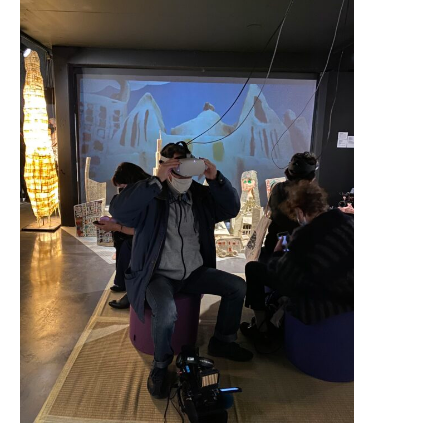
Adresse email*
Nom
Prénom
Adresse email*
Statut / Organisation
Nom
J'accepte les
termes et conditions
Prénom
* Champ obligatoire