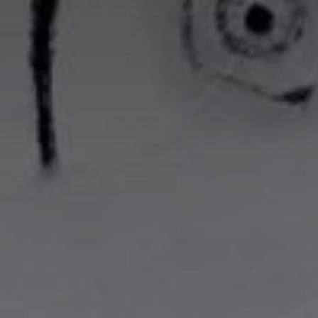
nisation
es
termes et conditions
nisation
atoire
es
termes et conditions
atoire