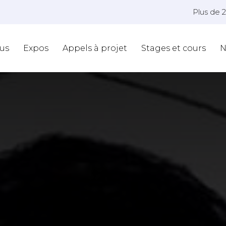
Plus de 
us
Expos
Appels à projet
Stages et cours
N