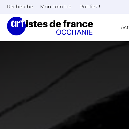
Recherche
Mon compte
Publiez !
Act