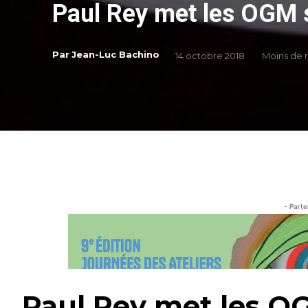
Paul Rey met les OGM s
Par
Jean-Luc Bachino
14 octobre 2018
Moins de
- Parte
Paul Rey met les OG