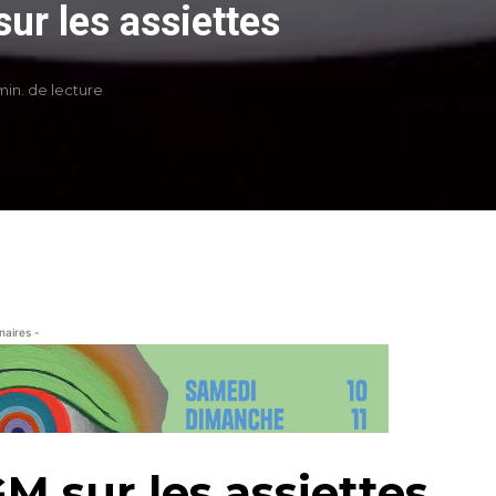
ur les assiettes
min. de lecture
naires -
M sur les assiettes