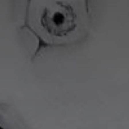
Prénom
Nom
Statut / Orga
Prénom
J'accepte l
Statut / Orga
* Champ oblig
J'accepte l
* Champ oblig