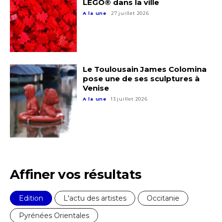
LEGO® dans la ville
A la une
27 juillet 2026
Prénom
Adresse email*
Statut / Organisation
Le Toulousain James Colomina
Nom
pose une de ses sculptures à
Venise
J'accepte les
termes et conditions
A la une
13 juillet 2026
Prénom
* Champ obligatoire
Statut / Organisation
J'accepte les
termes et conditions
Affiner vos résultats
Edition
L'actu des artistes
Occitanie
* Champ obligatoire
Pyrénées Orientales