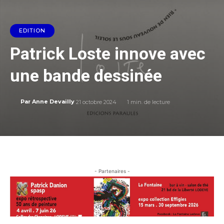
EDITION
Patrick Loste innove avec
une bande dessinée
21 octobre 2024
1
min. de lecture
Par
Anne Devailly
- Partenaires -