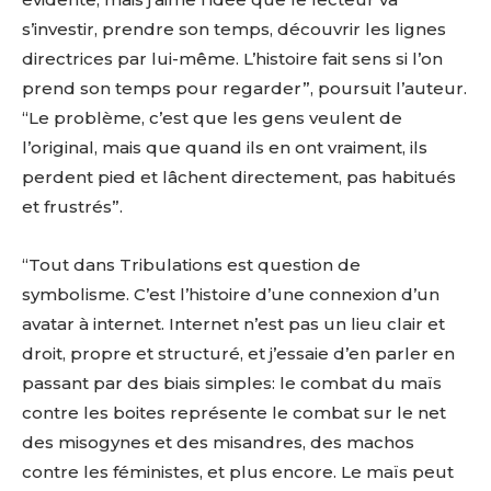
s’investir, prendre son temps, découvrir les lignes
directrices par lui-même. L’histoire fait sens si l’on
prend son temps pour regarder”, poursuit l’auteur.
“Le problème, c’est que les gens veulent de
l’original, mais que quand ils en ont vraiment, ils
Adresse email*
perdent pied et lâchent directement, pas habitués
et frustrés”.
Nom
“Tout dans Tribulations est question de
symbolisme. C’est l’histoire d’une connexion d’un
Prénom
avatar à internet. Internet n’est pas un lieu clair et
Adresse email*
droit, propre et structuré, et j’essaie d’en parler en
Statut / Organisation
passant par des biais simples: le combat du maïs
Nom
contre les boites représente le combat sur le net
des misogynes et des misandres, des machos
J'accepte les
termes et conditions
contre les féministes, et plus encore. Le maïs peut
Prénom