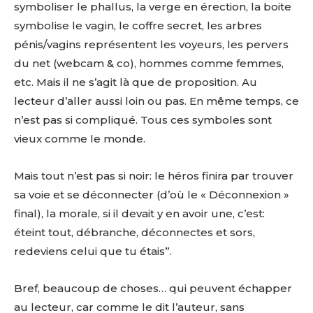
symboliser le phallus, la verge en érection, la boite
symbolise le vagin, le coffre secret, les arbres
* Champ obligatoire
Statut / Organisation
pénis/vagins représentent les voyeurs, les pervers
du net (webcam & co), hommes comme femmes,
etc. Mais il ne s’agit là que de proposition. Au
J'accepte les
termes et conditions
lecteur d’aller aussi loin ou pas. En même temps, ce
n’est pas si compliqué. Tous ces symboles sont
* Champ obligatoire
vieux comme le monde.
Mais tout n’est pas si noir: le héros finira par trouver
sa voie et se déconnecter (d’où le « Déconnexion »
final), la morale, si il devait y en avoir une, c’est:
éteint tout, débranche, déconnectes et sors,
redeviens celui que tu étais”.
Bref, beaucoup de choses… qui peuvent échapper
au lecteur, car comme le dit l’auteur, sans