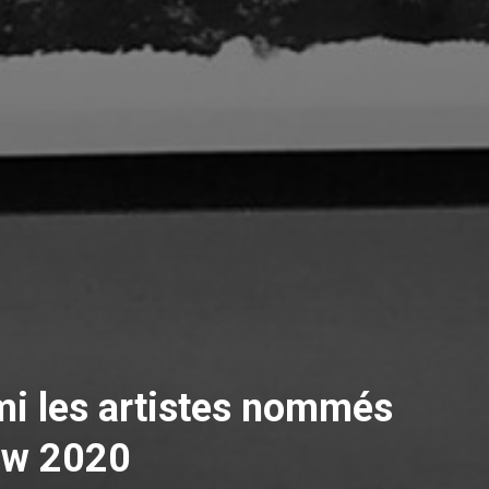
i les artistes nommés
Now 2020