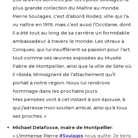
plus grande collection du Maître au monde.
Adresse email*
Pierre Soulages, c’est d’abord Rodez, ville qui l’a
vu naître en 1919, mais c’est aussi l’Occitanie, dont
Nom
il a été tout au long de sa carrière un formidable
ambassadeur à travers le monde. Les vitraux à
Prénom
Conques, qui lui insufflèrent sa passion pour l’art,
Adresse email*
tout comme ses œuvres exposées au Musée
Fabre de Montpellier, ainsi que la ville de Sète où
Statut / Organisation
il résida, témoignent de l’attachement qu’il
Nom
portait à notre région. Nous lui rendrons
J'accepte les
termes et conditions
hommage dans les prochains jours.
Prénom
Mes pensées vont à cet instant à son épouse, à
qui j’adresse mon soutien amical, ainsi qu’à tous
* Champ obligatoire
ses proches. »
Statut / Organisation
Michael Delafosse, maire de Montpellier
:
« L’immense Pierre
#Soulages
nous quitte. Je tiens
J'accepte les
termes et conditions