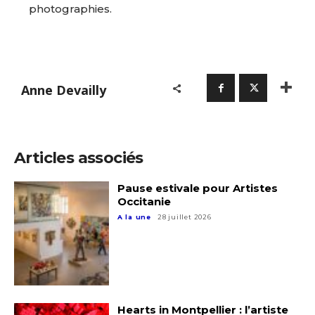
photographies.
Prénom
Adresse email*
Statut / Organisation
Anne Devailly
Nom
J'accepte les
termes et conditions
Prénom
Articles associés
* Champ obligatoire
Pause estivale pour Artistes
Statut / Organisation
Occitanie
A la une
28 juillet 2026
J'accepte les
termes et conditions
* Champ obligatoire
Hearts in Montpellier : l’artiste