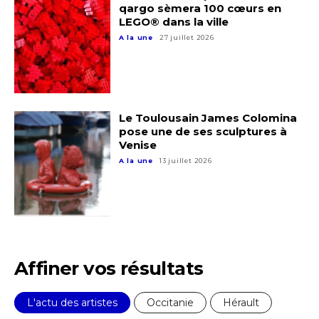
qargo sèmera 100 cœurs en
LEGO® dans la ville
A la une
27 juillet 2026
Le Toulousain James Colomina
pose une de ses sculptures à
Venise
A la une
13 juillet 2026
Affiner vos résultats
L'actu des artistes
Occitanie
Hérault