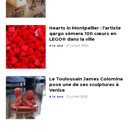
Adresse email*
Nom
Hearts in Montpellier : l’artiste
qargo sèmera 100 cœurs en
LEGO® dans la ville
Prénom
A la une
27 juillet 2026
Adresse email*
Statut / Organisation
Nom
Le Toulousain James Colomina
J'accepte les
termes et conditions
pose une de ses sculptures à
Venise
Prénom
A la une
13 juillet 2026
* Champ obligatoire
Statut / Organisation
J'accepte les
termes et conditions