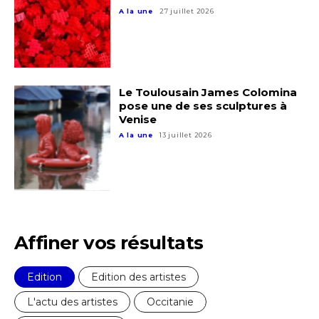
A la une
27 juillet 2026
Le Toulousain James Colomina
pose une de ses sculptures à
Venise
A la une
13 juillet 2026
Affiner vos résultats
Adresse email*
Edition
Edition des artistes
L'actu des artistes
Occitanie