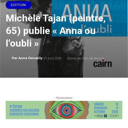
EDITION
Michèle Tajan (peintre,
65) publie « Anna ou
l’oubli »
27 avril 2019
Moins de
min. de lecture
Par
Anne Devailly
- Partenaires -