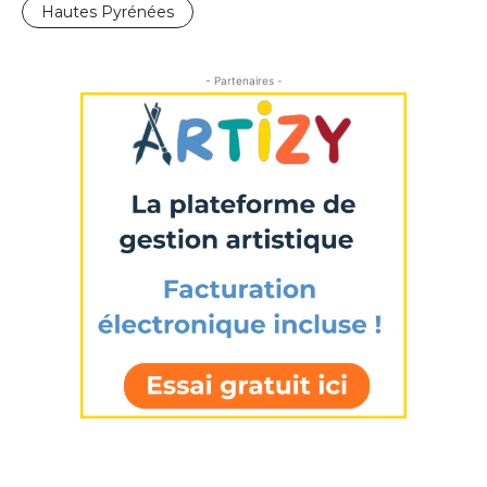
Nom
Hautes Pyrénées
Prénom
- Partenaires -
Adresse email*
Statut / Organisation
Nom
J'accepte les
termes et conditions
Prénom
* Champ obligatoire
Statut / Organisation
J'accepte les
termes et conditions
* Champ obligatoire