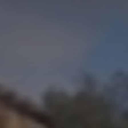
*
*
nisation
es
termes et conditions
nisation