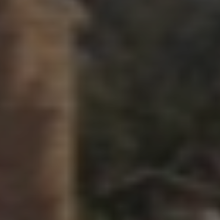
atoire
es
termes et conditions
atoire