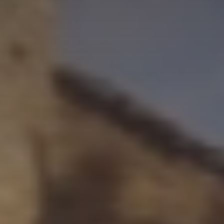
Adresse email
Nom
Adresse email
Prénom
Nom
Statut / Orga
Prénom
J'accepte l
Statut / Orga