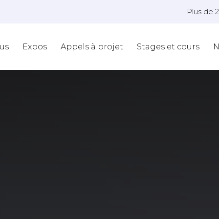
Plus de 
us
Expos
Appels à projet
Stages et cours
N