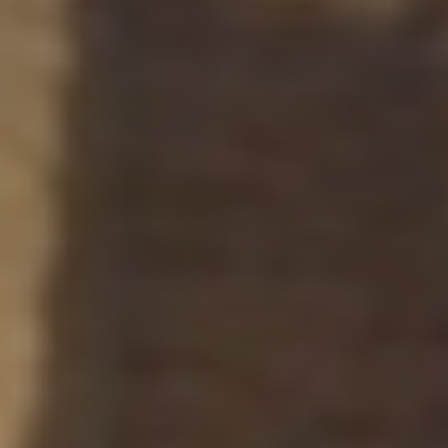
* Champ oblig
J'accepte l
* Champ oblig