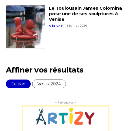
Le Toulousain James Colomina
pose une de ses sculptures à
Venise
Adresse email*
A la une
13 juillet 2026
Nom
Prénom
Adresse email*
Affiner vos résultats
Statut / Organisation
Edition
Vœux 2024
Nom
J'accepte les
termes et conditions
- Partenaires -
Prénom
* Champ obligatoire
Statut / Organisation