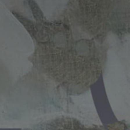
*
*
nisation
es
termes et conditions
nisation