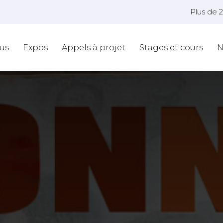
Plus de 
us
Expos
Appels à projet
Stages et cours
N