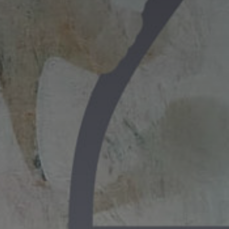
Adresse email
Nom
Adresse email
Prénom
Nom
Statut / Orga
Prénom
J'accepte l
Statut / Orga