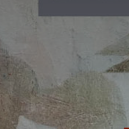
* Champ oblig
J'accepte l
* Champ oblig