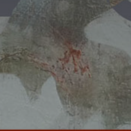
atoire
es
termes et conditions
atoire