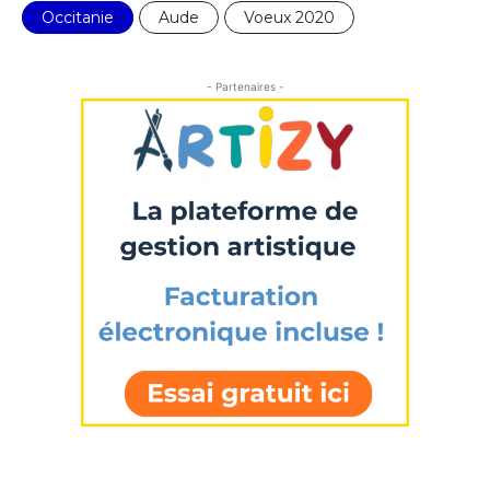
Nom
Occitanie
Aude
Voeux 2020
Prénom
- Partenaires -
Adresse email*
Statut / Organisation
Nom
J'accepte les
termes et conditions
Prénom
* Champ obligatoire
Statut / Organisation
J'accepte les
termes et conditions
* Champ obligatoire