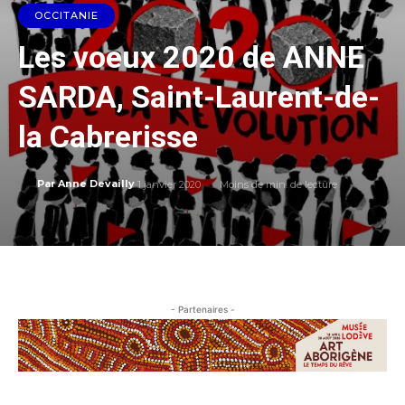
OCCITANIE
Les voeux 2020 de ANNE
SARDA, Saint-Laurent-de-
la Cabrerisse
1 janvier 2020
Moins de
min. de lecture
Par
Anne Devailly
- Partenaires -