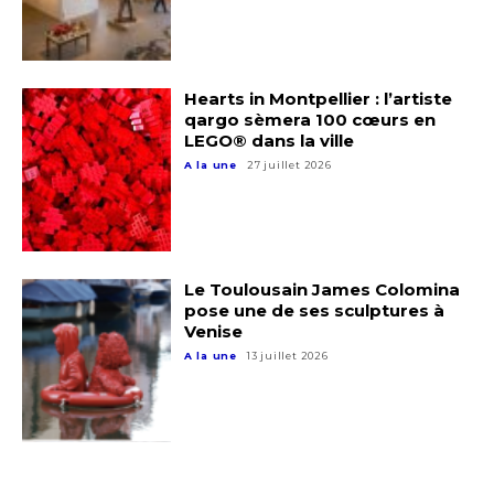
Nom
Hearts in Montpellier : l’artiste
Prénom
qargo sèmera 100 cœurs en
Adresse email*
LEGO® dans la ville
A la une
27 juillet 2026
Statut / Organisation
Nom
J'accepte les
termes et conditions
Prénom
Le Toulousain James Colomina
pose une de ses sculptures à
* Champ obligatoire
Venise
Statut / Organisation
A la une
13 juillet 2026
J'accepte les
termes et conditions