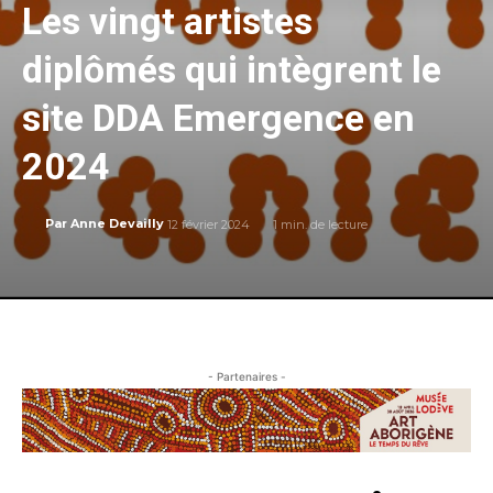
Les vingt artistes
diplômés qui intègrent le
site DDA Emergence en
2024
12 février 2024
1
min. de lecture
Par
Anne Devailly
- Partenaires -