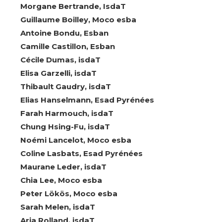
Morgane Bertrande, IsdaT
Guillaume Boilley, Moco esba
Antoine Bondu, Esban
Camille Castillon, Esban
Cécile Dumas, isdaT
Elisa Garzelli, isdaT
Thibault Gaudry, isdaT
Elias Hanselmann, Esad Pyrénées
Farah Harmouch, isdaT
Chung Hsing-Fu, isdaT
Noémi Lancelot, Moco esba
Coline Lasbats, Esad Pyrénées
Maurane Leder, isdaT
Chia Lee, Moco esba
Peter Lökös, Moco esba
Sarah Melen, isdaT
Aria Rolland, isdaT