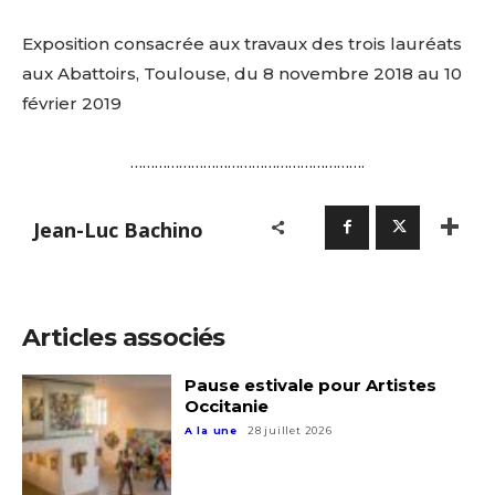
Exposition consacrée aux travaux des trois lauréats
aux Abattoirs, Toulouse, du 8 novembre 2018 au 10
février 2019
………………………………………………….
Adresse email*
Jean-Luc Bachino
Nom
Articles associés
Prénom
Adresse email*
Pause estivale pour Artistes
Occitanie
Statut / Organisation
A la une
28 juillet 2026
Nom
J'accepte les
termes et conditions