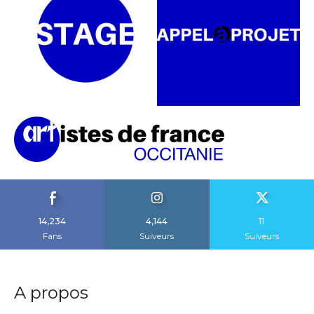
14,234
4,144
11
Fans
Suiveurs
Suiveurs
A propos