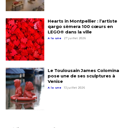
Prénom
* Champ obligatoire
Hearts in Montpellier : l’artiste
Statut / Organisation
qargo sèmera 100 cœurs en
LEGO® dans la ville
A la une
27 juillet 2026
J'accepte les
termes et conditions
* Champ obligatoire
Le Toulousain James Colomina
pose une de ses sculptures à
Venise
A la une
13 juillet 2026