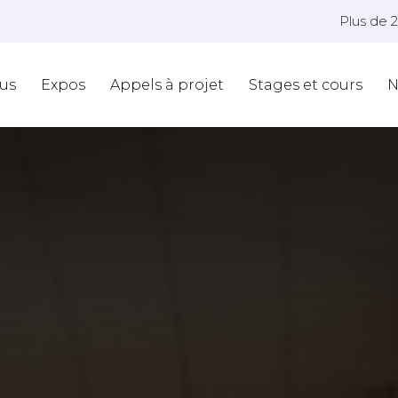
Plus de 
us
Expos
Appels à projet
Stages et cours
N