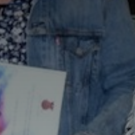
*
*
nisation
es
termes et conditions
nisation