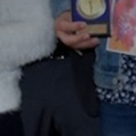
* Champ oblig
J'accepte l
* Champ oblig