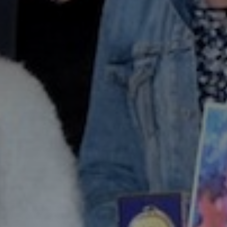
Adresse email
Nom
Adresse email
Prénom
Nom
Statut / Orga
Prénom
J'accepte l
Statut / Orga