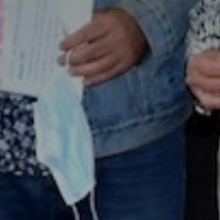
atoire
es
termes et conditions
atoire