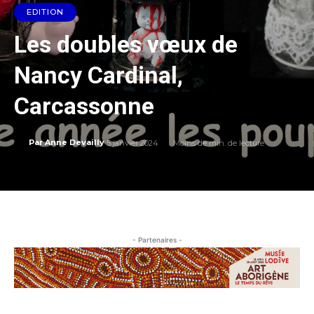
EDITION
Les doubles vœux de
Nancy Cardinal,
Carcassonne
5 janvier 2024
Moins de
min. de lecture
Par
Anne Devailly
- Partenaires -