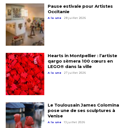
Pause estivale pour Artistes
Adresse email*
Occitanie
A la une
28 juillet 2026
Nom
Prénom
Adresse email*
Hearts in Montpellier : l’artiste
qargo sèmera 100 cœurs en
Statut / Organisation
LEGO® dans la ville
Nom
A la une
27 juillet 2026
J'accepte les
termes et conditions
Prénom
Le Toulousain James Colomina
* Champ obligatoire
pose une de ses sculptures à
Statut / Organisation
Venise
A la une
13 juillet 2026