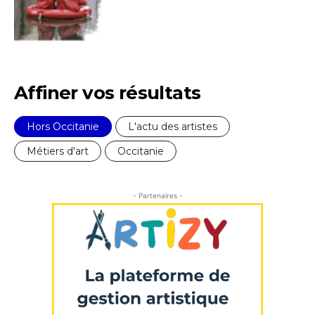
J'accepte les
termes et conditions
* Champ obligatoire
Affiner vos résultats
Hors Occitanie
L'actu des artistes
Métiers d'art
Occitanie
- Partenaires -