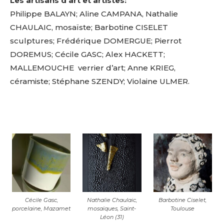
Les artisans d’art et artistes:
Philippe BALAYN; Aline CAMPANA, Nathalie
CHAULAIC, mosaïste; Barbotine CISELET
sculptures; Frédérique DOMERGUE; Pierrot
DOREMUS; Cécile GASC; Alex HACKETT;
MALLEMOUCHE verrier d’art; Anne KRIEG,
céramiste; Stéphane SZENDY; Violaine ULMER.
Cécile Gasc,
Nathalie Chaulaic,
Barbotine Ciselet,
porcelaine, Mazamet
mosaïques, Saint-
Toulouse
Léon (31)