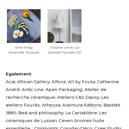
Anne Krieg,
Violaine Ulmer, La
céramiste, Toulouse
Salvetat-Peyralès (12)
Egalement
:
Acai; African Gallery; Alfonz; All by Fouta; Catherine
André; Antic Line; Apan Packaging; Atelier de
recherche céramique; Ateliers C&S Davoy; Les
ateliers Fourès; Athezza; Aventura Editions; Bastide
1880; Bed and philosophy; La Cartablière; Les
céramiques de Lussan; Ceven Aromes huile
essentielle; ; Cinqpoints; Cosydar-Déco; Craie Studio;