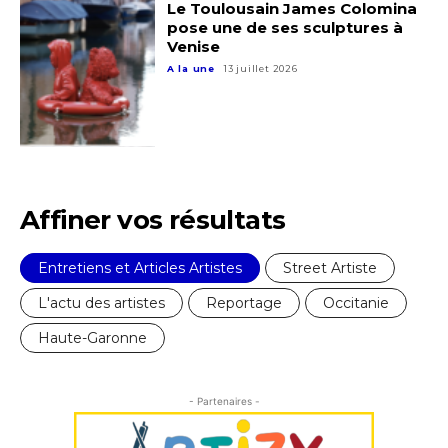
* Champ obligatoire
Le Toulousain James Colomina
Statut / Organisation
pose une de ses sculptures à
Venise
A la une
13 juillet 2026
J'accepte les
termes et conditions
* Champ obligatoire
Affiner vos résultats
Entretiens et Articles Artistes
Street Artiste
L'actu des artistes
Reportage
Occitanie
Haute-Garonne
- Partenaires -