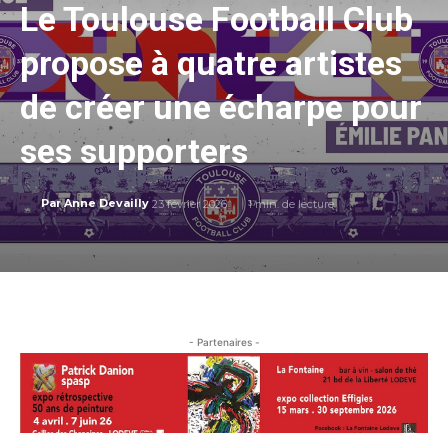
Le Toulouse Football Club
propose à quatre artistes
de créer une écharpe pour
ses supporters
23 février 2026
1
min. de lecture
Par
Anne Devailly
- Partenaires -