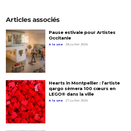
Articles associés
Pause estivale pour Artistes
Adresse email*
Occitanie
A la une
28 juillet 2026
Nom
Prénom
Adresse email*
Hearts in Montpellier : l’artiste
qargo sèmera 100 cœurs en
Statut / Organisation
LEGO® dans la ville
Nom
A la une
27 juillet 2026
J'accepte les
termes et conditions
Prénom