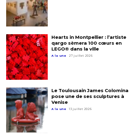
Nom
Hearts in Montpellier : l’artiste
Prénom
qargo sèmera 100 cœurs en
Adresse email*
LEGO® dans la ville
A la une
27 juillet 2026
Statut / Organisation
Nom
J'accepte les
termes et conditions
Prénom
Le Toulousain James Colomina
pose une de ses sculptures à
Venise
* Champ obligatoire
Statut / Organisation
A la une
13 juillet 2026
J'accepte les
termes et conditions