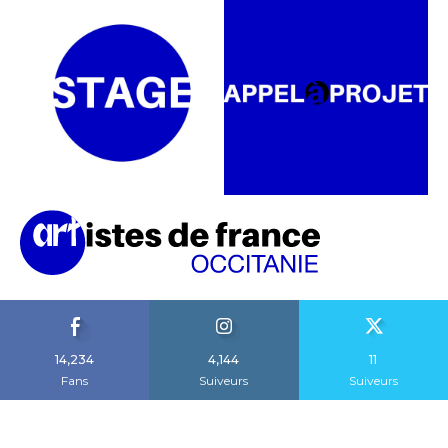
14,234
4,144
11
Fans
Suiveurs
Suiveurs