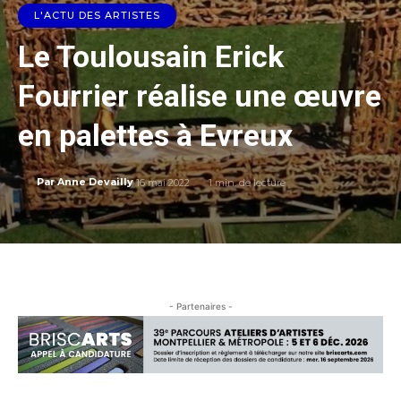
L'ACTU DES ARTISTES
Le Toulousain Erick
Fourrier réalise une œuvre
en palettes à Evreux
16 mai 2022
1
min. de lecture
Par
Anne Devailly
- Partenaires -