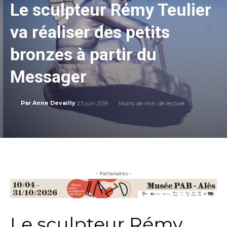
Le sculpteur Rémy Teulier
va réaliser des petits
bronzes à partir du
Messager
23 juin 2019
Moins de
min. de lecture
Par
Anne Devailly
- Partenaires -
Le sculpteur Rémy