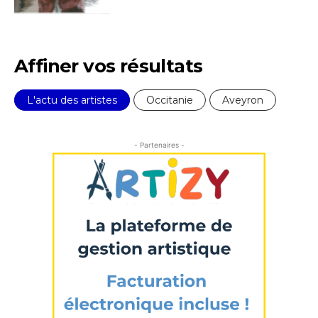
Nom
J'accepte les
termes et conditions
Prénom
Affiner vos résultats
* Champ obligatoire
Statut / Organisation
L'actu des artistes
Occitanie
Aveyron
J'accepte les
termes et conditions
- Partenaires -
* Champ obligatoire