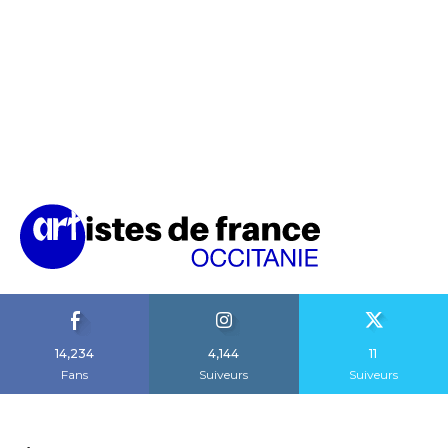
14,234
4,144
11
Fans
Suiveurs
Suiveurs