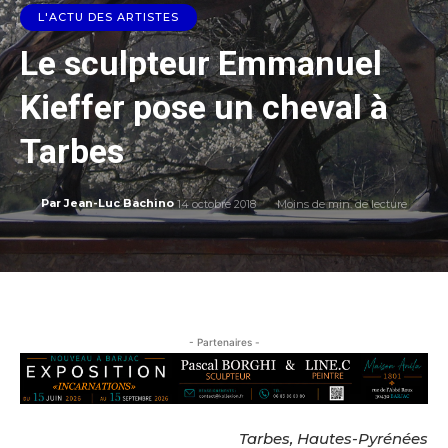
L'ACTU DES ARTISTES
Le sculpteur Emmanuel
Kieffer pose un cheval à
Tarbes
14 octobre 2018
Moins de
min. de lecture
Par
Jean-Luc Bachino
- Partenaires -
Tarbes, Hautes-Pyrénées