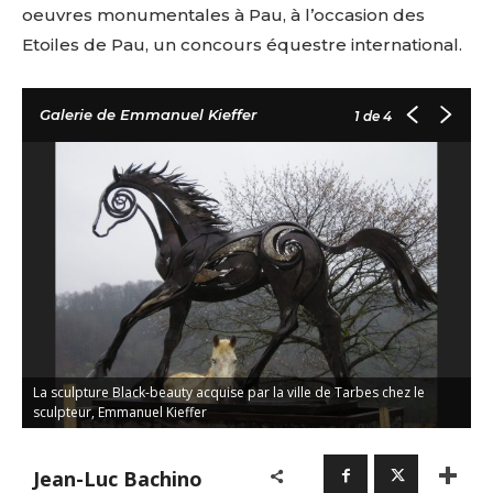
oeuvres monumentales à Pau, à l’occasion des
Etoiles de Pau, un concours équestre international.
Galerie de Emmanuel Kieffer
1
de 4
La sculpture Black-beauty acquise par la ville de Tarbes chez le
L
sculpteur, Emmanuel Kieffer
s
Jean-Luc Bachino