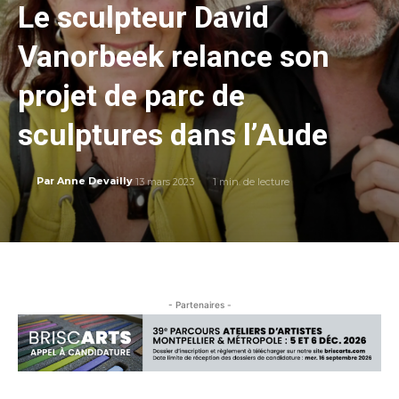
Le sculpteur David
Vanorbeek relance son
projet de parc de
sculptures dans l’Aude
13 mars 2023
1
min. de lecture
Par
Anne Devailly
- Partenaires -