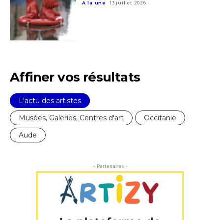
A la une
13 juillet 2026
Statut / Organisation
Nom
J'accepte les
termes et conditions
Prénom
Affiner vos résultats
* Champ obligatoire
Statut / Organisation
L'actu des artistes
Musées, Galeries, Centres d'art
Occitanie
J'accepte les
termes et conditions
Aude
* Champ obligatoire
- Partenaires -