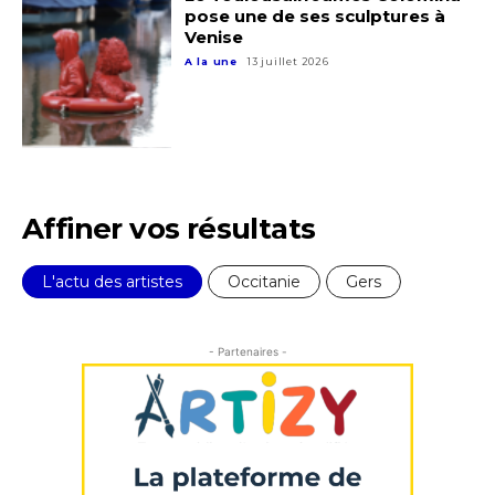
pose une de ses sculptures à
J'accepte les
termes et conditions
Venise
A la une
13 juillet 2026
* Champ obligatoire
Affiner vos résultats
L'actu des artistes
Occitanie
Gers
- Partenaires -