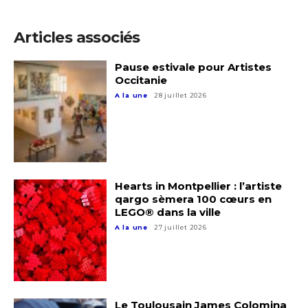
Articles associés
Adresse email*
Pause estivale pour Artistes
Occitanie
Nom
A la une
28 juillet 2026
Prénom
Adresse email*
Statut / Organisation
Hearts in Montpellier : l’artiste
Nom
qargo sèmera 100 cœurs en
LEGO® dans la ville
J'accepte les
termes et conditions
A la une
27 juillet 2026
Prénom
* Champ obligatoire
Statut / Organisation
Le Toulousain James Colomina