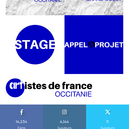
14,234
4,144
11
Fans
Suiveurs
Suiveurs