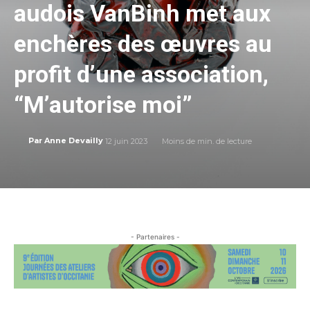
audois VanBinh met aux
enchères des œuvres au
profit d’une association,
“M’autorise moi”
12 juin 2023
Moins de
min. de lecture
Par
Anne Devailly
- Partenaires -