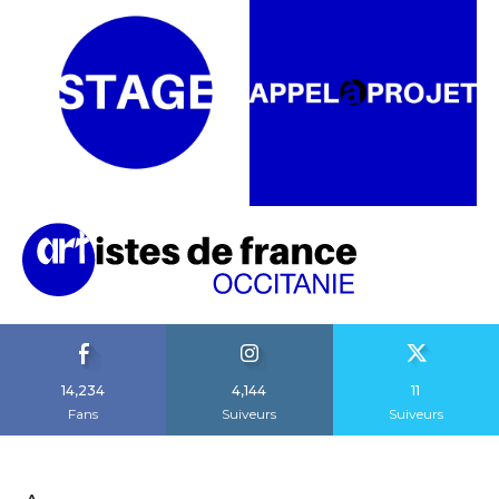
14,234
4,144
11
Fans
Suiveurs
Suiveurs