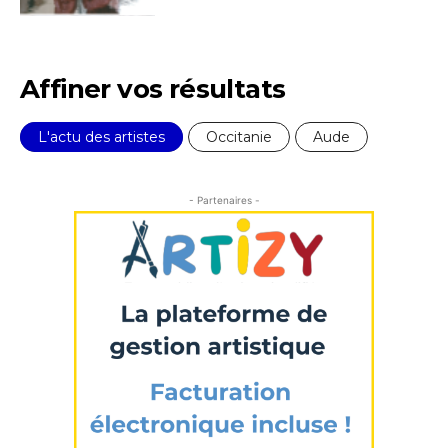
Nom
Affiner vos résultats
Prénom
L'actu des artistes
Occitanie
Aude
Adresse email*
Statut / Organisation
- Partenaires -
Nom
J'accepte les
termes et conditions
Prénom
* Champ obligatoire
Statut / Organisation
J'accepte les
termes et conditions